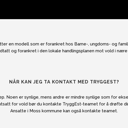
er en modell som er forankret hos Barne-, ungdoms- og famili
edtatt og forankret i den lokale handlingsplanen mot vold i nære 
NÅR KAN JEG TA KONTAKT MED TRYGGEST?
ep. Noen er synlige, mens andre er mindre synlige som for ek
tsatt for vold bør du kontakte TryggEst-teamet for å drøfte d
Ansatte i Moss kommune kan også kontakte teamet.