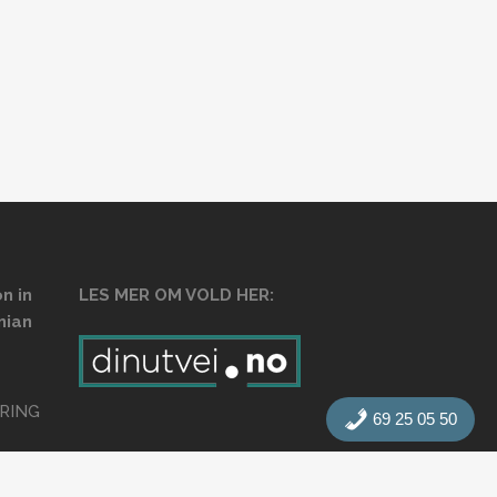
n in
LES MER OM VOLD HER:
nian
RING
69 25 05 50