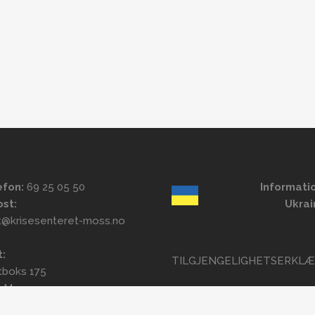
efon:
69 25 05 50
Informatio
ost:
Ukrai
t@krisesenteret-moss.no
t:
TILGJENGELIGHETSERKLÆ
tboks 175
1 Moss