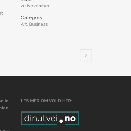
20 November
st
Category
Art, Business
n in
LES MER OM VOLD HER:
nian