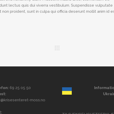
idunt lectus quis dui viverra vestibulum. Suspendisse vulputate
non proident, sunt in culpa qui officia deserunt mollit anim id e
efon:
69 25 05 50
Informatio
ost:
Ukrai
t@krisesenteret-moss.no
t: