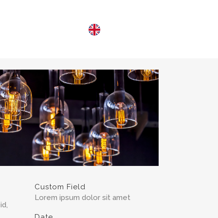
M OSS
KONTAKT
ENGLISH
Custom Field
Lorem ipsum dolor sit amet
id,
Date