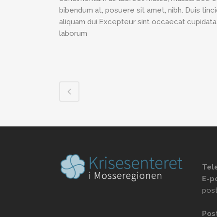
bibendum at, posuere sit amet, nibh. Duis tinc
aliquam dui.Excepteur sint occaecat cupidatat 
laborum
Tel
E-p
pos
Pos