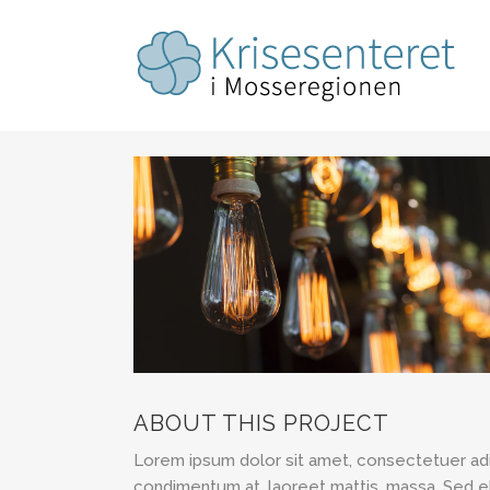
ABOUT THIS PROJECT
Lorem ipsum dolor sit amet, consectetuer adip
condimentum at, laoreet mattis, massa. Sed 