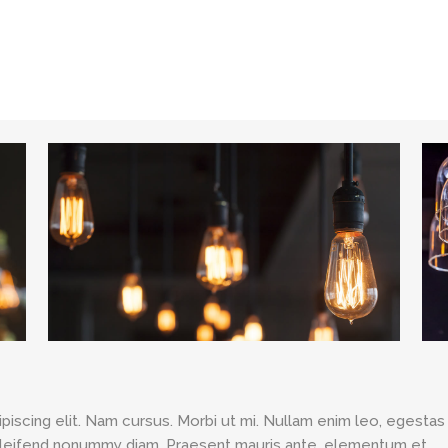
TILBUDENE
OM VOLD
RETTIGHETER
O
iscing elit. Nam cursus. Morbi ut mi. Nullam enim leo, egestas 
eleifend nonummy diam. Praesent mauris ante, elementum et,