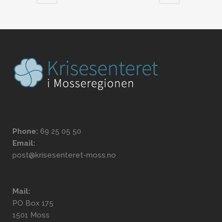
Phone:
69 25 05 50
Email:
post@krisesenteret-moss.no
Mail:
PO Box 175
1501 Moss